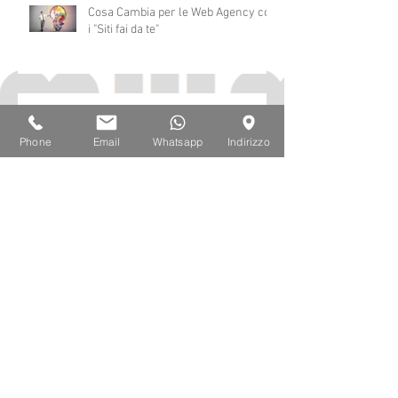
Cosa Cambia per le Web Agency con
i "Siti fai da te"
Phone
Email
Whatsapp
Indirizzo
Voucher Digitalizzazione 2018 50%
a fondo perduto
Non hai una Pagina Facebook della
tua Attività?
HO UN RISTORANTE, VOGLIO UN