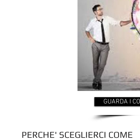
Ci occupiamo persona
Contenuti di qualità per i
Video pubblicitari, dell
tuoi p
GUARDA I CO
PERCHE' SCEGLIERCI COME