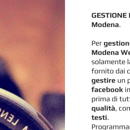
GESTIONE 
Modena
.
Per
gestion
Modena We
solamente l
fornito dai 
gestire
un p
facebook
i
prima di tut
qualità
, co
testi
.
Programmare