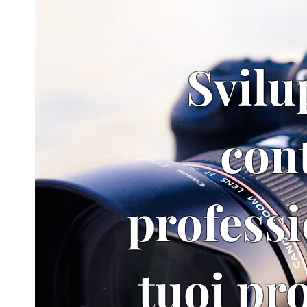
Svil
con
professi
tuoi pro