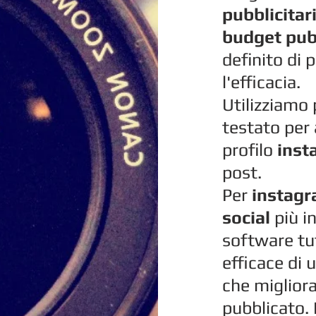
pubblicitar
budget pubb
definito di
l'efficacia.
Utilizziamo
testato per
profilo
inst
post.
Per
instag
social
più i
software tu
efficace di 
che migliora
pubblicato.