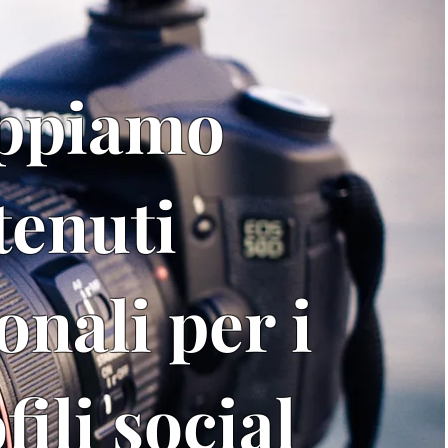
uppiamo
tenuti
onali per i
fili social