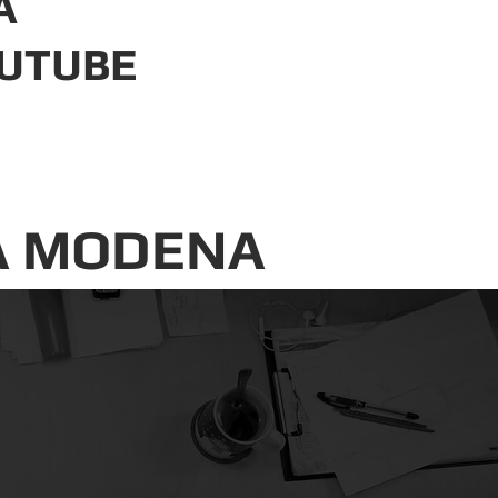
A
UTUBE
A MODENA