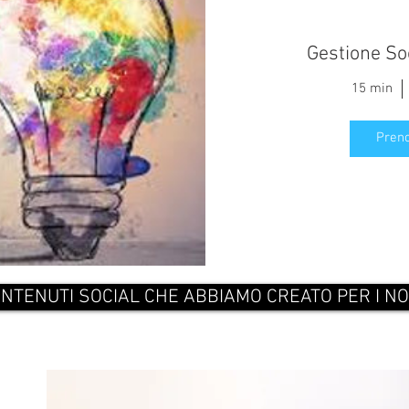
Gestione So
lmente della creazione di
15 min
 tuoi Social Media come Foto e
a programmazione e testi dei
osti. An...
Pren
NTENUTI SOCIAL CHE ABBIAMO CREATO PER I NO