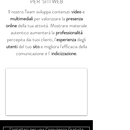
PER SITI WEB
Il nostro Team sviluppa contenuti
video
e
multimediali
per valorizzare la
presenza
online
della tua attività. Mostrare materiale
autentico aumenterà la
professionalità
percepita dai tuoi clienti, l'
esperienza
degli
utenti
del tuo
sito
e migliora l'efficacia della
comunicazione e l'
indicizzazione.
PERCHE' SCEGLIERE MODENA WEB
MARKETING ?
Contattaci per una Consulenza Gratuita