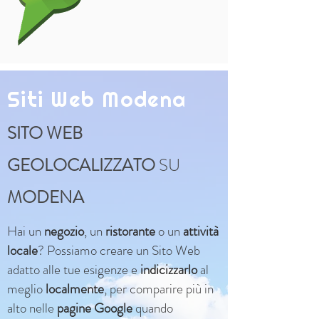
Siti Web Modena
SITO WEB
GEOLOCALIZZATO
SU
MODENA
Hai un
negozio
, un
ristorante
o un
attività
locale
? Possiamo creare un Sito Web
adatto alle tue esigenze e
indicizzarlo
al
meglio
localmente
, per comparire più in
alto nelle
pagine Google
quando