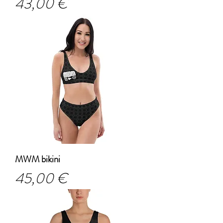
Prezzo
43,00 €
MWM bikini
Prezzo
45,00 €