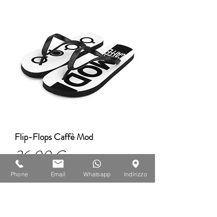
Flip-Flops Caffè Mod
Prezzo
26,00 €
Phone
Email
Whatsapp
Indirizzo