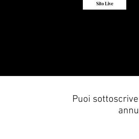
Sito Live
Puoi sottoscriv
annua